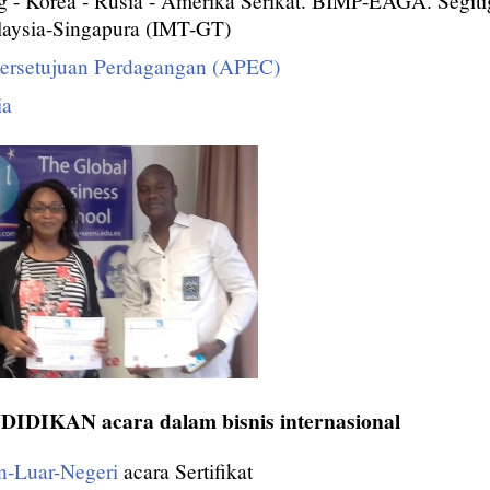
g - Korea - Rusia - Amerika Serikat. BIMP-EAGA. Segit
laysia-Singapura (IMT-GT)
Persetujuan Perdagangan (APEC)
ia
DIKAN acara dalam bisnis internasional
n-Luar-Negeri
acara Sertifikat