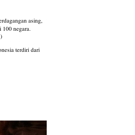
erdagangan asing,
i 100 negara.
)
esia terdiri dari