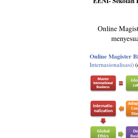
EENI- Sekolah 
Online Magiste
menyesua
Online Magister Bi
Internasionalisasi)
(