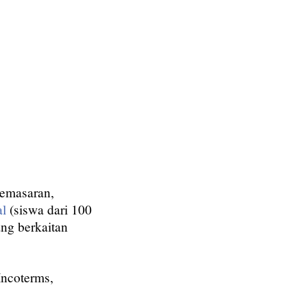
pemasaran,
al
(siswa dari 100
ng berkaitan
 Incoterms,