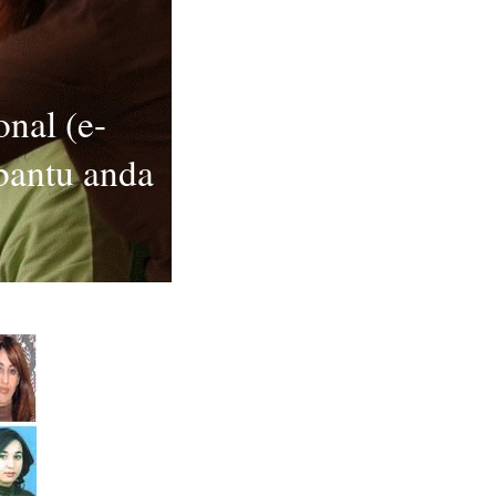
nal (e-
bantu anda