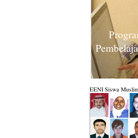
Progra
Pembelaja
EENI Siswa Muslim