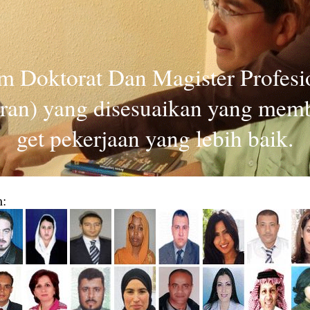
m Doktorat Dan Magister Profesio
ran) yang disesuaikan yang mem
get pekerjaan yang lebih baik.
: