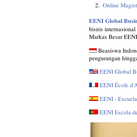
Online Magist
EENI Global Busin
bisnis internasiona
Markas Besar EENI 
Beasiswa Indones
pengurangan hingga 
EENI Global B
EENI École d'A
EENI - Escuela
EENI Escola d