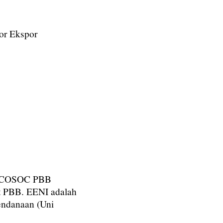
or Ekspor
 (ECOSOC PBB
t PBB. EENI adalah
pendanaan (Uni