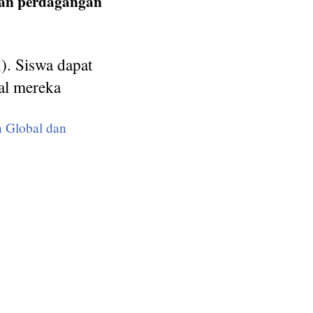
ran perdagangan
n). Siswa dapat
al mereka
n Global dan