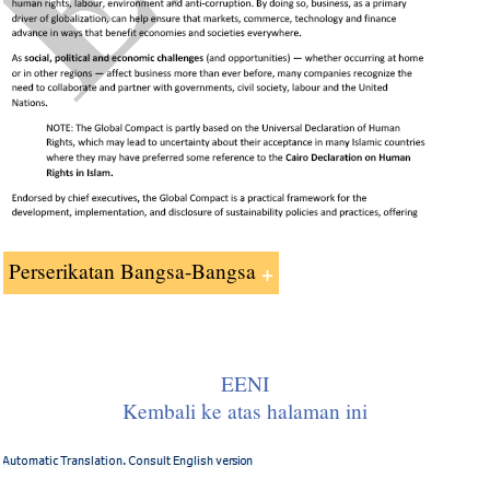
Perserikatan Bangsa-Bangsa
Para Perserikatan Bangsa-Bangsa (PBB) didirikan pada
tanggal 24 Oktober 1945 oleh 51 negara berkomitmen
untuk melestarikan perdamaian melalui kerja sama
EENI
internasional dan keamanan kolektif.
Kembali ke atas halaman ini
Hari ini, hampir setiap bangsa di dunia milik Perjanjian
Perdagangan Bebas (PPB): Anggota total 191 negara.