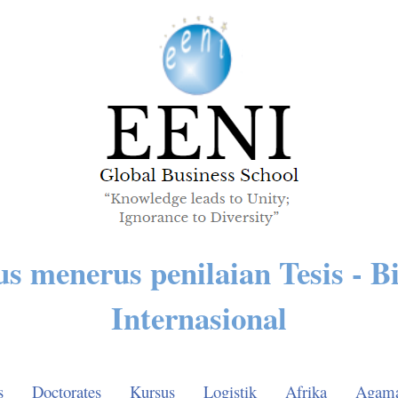
us menerus penilaian Tesis - Bi
Internasional
s
Doctorates
Kursus
Logistik
Afrika
Agam