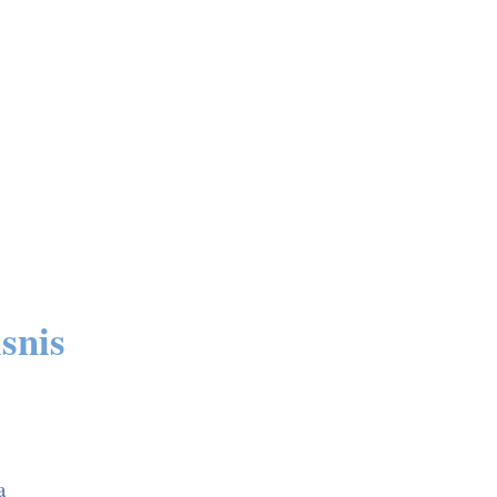
snis
a